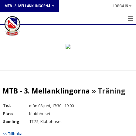
MTB - 3. MELLANKLINGORNA
LOGGA IN
HEM
KALENDER
TRUPPEN
KONTAKT
MTB - 3. Mellanklingorna
» Träning
Tid:
mån 08 juni, 17:30 - 19:00
Plats:
Klubbhuset
Samling:
17:25, Klubbhuset
<< Tillbaka