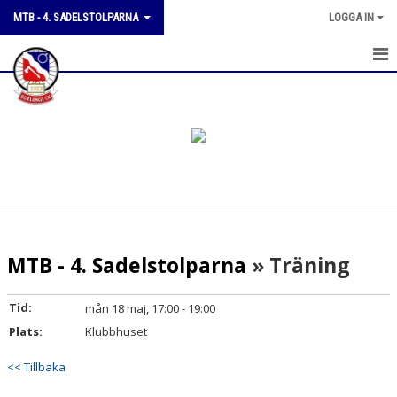
MTB - 4. SADELSTOLPARNA
LOGGA IN
OM GRUPPEN
KALENDER
KONTAKT
ANMÄL DIG TILL GRUPPEN
MTB - 4. Sadelstolparna
» Träning
Tid:
mån 18 maj, 17:00 - 19:00
Plats:
Klubbhuset
<< Tillbaka