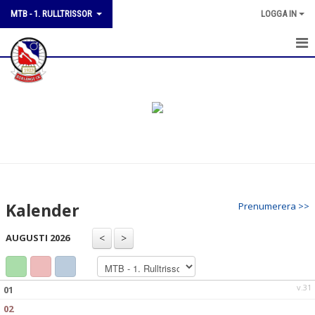
MTB - 1. RULLTRISSOR
LOGGA IN
OM GRUPPEN
KALENDER
KONTAKT
ANMÄL DIG TILL GRUPPEN
Kalender
Prenumerera >>
AUGUSTI 2026
v.31
01
02