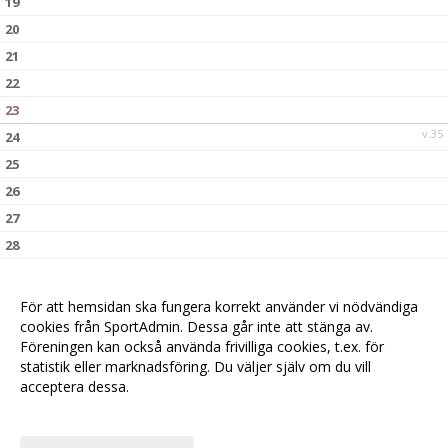
19
20
21
22
23
v.35
24
25
26
27
28
29
30
För att hemsidan ska fungera korrekt använder vi nödvändiga
v.36
31
cookies från SportAdmin. Dessa går inte att stänga av.
Föreningen kan också använda frivilliga cookies, t.ex. för
statistik eller marknadsföring. Du väljer själv om du vill
acceptera dessa.
Anpassa dina val
Cookie-
Gå till