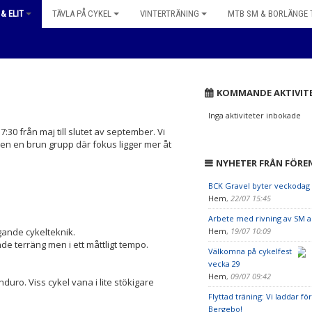
& ELIT
TÄVLA PÅ CYKEL
VINTERTRÄNING
MTB SM & BORLÄNGE
KOMMANDE AKTIVIT
Inga aktiviteter inbokade
30 från maj till slutet av september. Vi
även en brun grupp där fokus ligger mer åt
NYHETER FRÅN FÖRE
BCK Gravel byter veckodag 
Hem
,
22/07 15:45
Arbete med rivning av SM 
gande cykelteknik.
Hem
,
19/07 10:09
de terräng men i ett måttligt tempo.
Välkomna på cykelfest
vecka 29
Hem
,
09/07 09:42
duro. Viss cykel vana i lite stökigare
Flyttad träning: Vi laddar för
Bergebo!