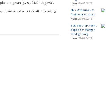
 planering, vanligtvis på Måndag kväll.
Hem
,
04/07 09:38
SM i MTB 2026 v.29:
 grupperna tveka då inte att höra av dig
funktionärer sökes!
Hem
,
22/06 22:48
BCK klädshop 3 är nu
öppen och stänger
söndag 10maj.
Hem
,
27/04 04-27