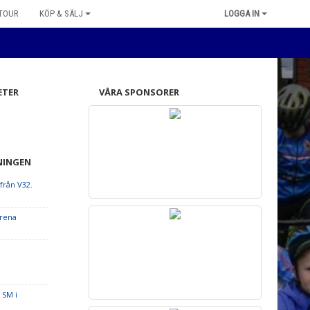
 TOUR
KÖP & SÄLJ
LOGGA IN
ETER
VÅRA SPONSORER
NINGEN
från V32.
arena
 SM i