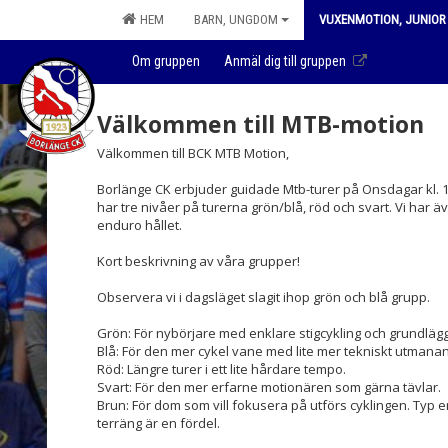
HEM
BARN, UNGDOM
VUXENMOTION, JUNIOR 
Om gruppen
Anmäl dig till gruppen
Välkommen till MTB-motion
Välkommen till BCK MTB Motion,
Borlänge CK erbjuder guidade Mtb-turer på Onsdagar kl. 17:
har tre nivåer på turerna grön/blå, röd och svart. Vi har 
enduro hållet.
Kort beskrivning av våra grupper!
Observera vi i dagsläget slagit ihop grön och blå grupp.
Grön: För nybörjare med enklare stigcykling och grundläg
Blå: För den mer cykel vane med lite mer tekniskt utmanan
Röd: Längre turer i ett lite hårdare tempo.
Svart: För den mer erfarne motionären som gärna tävlar.
Brun: För dom som vill fokusera på utförs cyklingen. Typ en
terräng är en fördel.