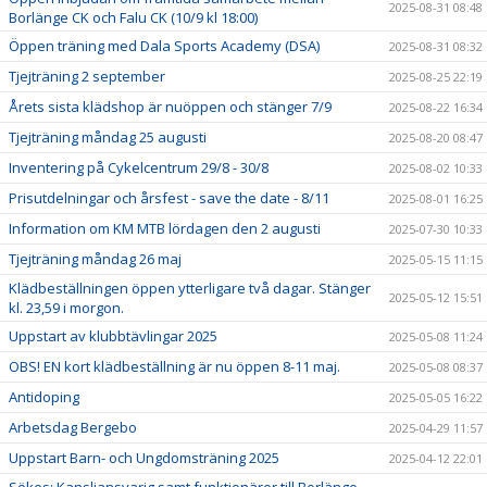
2025-08-31 08:48
Borlänge CK och Falu CK (10/9 kl 18:00)
Öppen träning med Dala Sports Academy (DSA)
2025-08-31 08:32
Tjejträning 2 september
2025-08-25 22:19
Årets sista klädshop är nuöppen och stänger 7/9
2025-08-22 16:34
Tjejträning måndag 25 augusti
2025-08-20 08:47
Inventering på Cykelcentrum 29/8 - 30/8
2025-08-02 10:33
Prisutdelningar och årsfest - save the date - 8/11
2025-08-01 16:25
Information om KM MTB lördagen den 2 augusti
2025-07-30 10:33
Tjejträning måndag 26 maj
2025-05-15 11:15
Klädbeställningen öppen ytterligare två dagar. Stänger
2025-05-12 15:51
kl. 23,59 i morgon.
Uppstart av klubbtävlingar 2025
2025-05-08 11:24
OBS! EN kort klädbeställning är nu öppen 8-11 maj.
2025-05-08 08:37
Antidoping
2025-05-05 16:22
Arbetsdag Bergebo
2025-04-29 11:57
Uppstart Barn- och Ungdomsträning 2025
2025-04-12 22:01