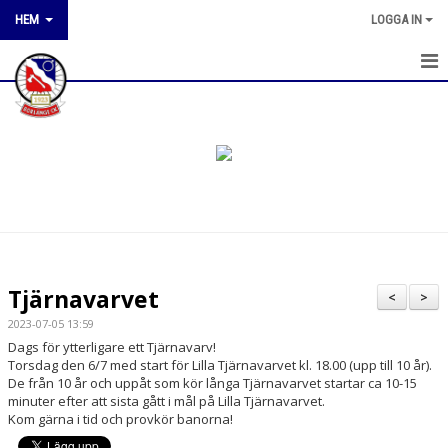
HEM
LOGGA IN
HEM
NYHETER
OM KLUBBEN
KONTAKT
KALENDER
Tjärnavarvet
<
>
KLUBBTÄVLINGAR
2023-07-05 13:59
Dags för ytterligare ett Tjärnavarv!
BILDGALLERI
Torsdag den 6/7 med start för Lilla Tjärnavarvet kl. 18.00 (upp till 10 år).
De från 10 år och uppåt som kör långa Tjärnavarvet startar ca 10-15
minuter efter att sista gått i mål på Lilla Tjärnavarvet.
DOKUMENT
Kom gärna i tid och provkör banorna!