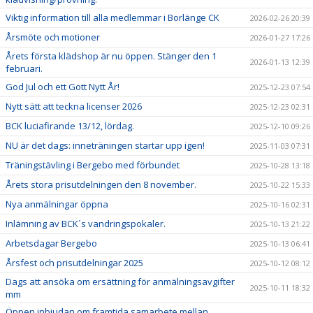
Viktig information till alla medlemmar i Borlänge CK
2026-02-26 20:39
Årsmöte och motioner
2026-01-27 17:26
Årets första klädshop är nu öppen. Stänger den 1
2026-01-13 12:39
februari.
God Jul och ett Gott Nytt År!
2025-12-23 07:54
Nytt sätt att teckna licenser 2026
2025-12-23 02:31
BCK luciafirande 13/12, lördag.
2025-12-10 09:26
NU är det dags: inneträningen startar upp igen!
2025-11-03 07:31
Träningstävling i Bergebo med förbundet
2025-10-28 13:18
Årets stora prisutdelningen den 8 november.
2025-10-22 15:33
Nya anmälningar öppna
2025-10-16 02:31
Inlämning av BCK´s vandringspokaler.
2025-10-13 21:22
Arbetsdagar Bergebo
2025-10-13 06:41
Årsfest och prisutdelningar 2025
2025-10-12 08:12
Dags att ansöka om ersättning för anmälningsavgifter
2025-10-11 18:32
mm
Öppen inbjudan om framtida samarbete mellan