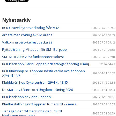
SAMARBETSPARTNERS
Nyhetsarkiv
BCK Gravel byter veckodag från V32.
2026-07-22 15:45
Arbete med rivning av SM arena
2026-07-19 10:09
Välkomna på cykelfest vecka 29
2026-07-09 09:42
Flyttad träning: Vi laddar för SM i Bergebo!
2026-07-04 09:38
SM i MTB 2026 v.29: funktionärer sökes!
2026-06-22 22:48
BCK klädshop 3 är nu öppen och stänger söndag 10maj.
2026-04-27
BCK Klädshop nr.3 öppnar nästa vecka och är öppen
2026-04-21 15:12
27/4 till 10/5
Klubbkväll hos Cykelcentrum 29/4 kl. 18.15
2026-04-12 08:34
Nu startar vi! Barn- och Ungdomsträning 2026
2026-03-31 10:03
BCK klädshop nr.2 är nu öppen.
2026-03-15 18:55
Klädbeställning nr.2 öppnar 16 mars till 29 mars.
2026-03-09 15:37
Tisdagen den 24 mars inbjuder BCK till
2026-03-08 20:29
klädvisning/provning.