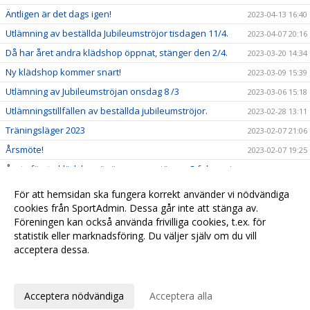
Äntligen är det dags igen!
2023-04-13 16:40
Utlämning av beställda Jubileumströjor tisdagen 11/4.
2023-04-07 20:16
Då har året andra klädshop öppnat, stänger den 2/4.
2023-03-20 14:34
Ny klädshop kommer snart!
2023-03-09 15:39
Utlämning av Jubileumströjan onsdag 8 /3
2023-03-06 15:18
Utlämningstillfällen av beställda jubileumströjor.
2023-02-28 13:11
Träningsläger 2023
2023-02-07 21:06
Årsmöte!
2023-02-07 19:25
Årets första klädshop är öppen nu, stänger 5 februari.
2023-01-24 19:52
Ny kläddesign för åren 2023-2027
2022-12-29 10:21
För att hemsidan ska fungera korrekt använder vi nödvändiga
Vinterträningar 2023
cookies från SportAdmin. Dessa går inte att stänga av.
2022-11-17 10:00
Föreningen kan också använda frivilliga cookies, t.ex. för
Strategidag Borlänge CK
2022-11-17 09:58
statistik eller marknadsföring. Du väljer själv om du vill
acceptera dessa.
Anpassa dina val
Cookie-
Gå till
inställningar
Webbversion
Acceptera nödvändiga
Acceptera alla