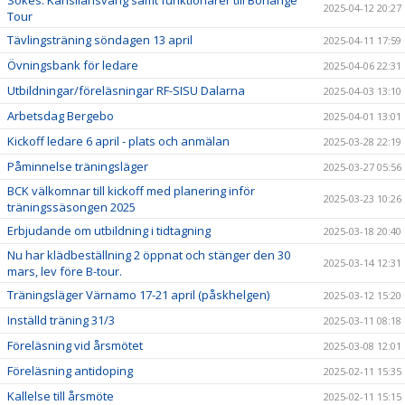
Sökes: Kansliansvarig samt funktionärer till Borlänge
2025-04-12 20:27
Tour
Tävlingsträning söndagen 13 april
2025-04-11 17:59
Övningsbank för ledare
2025-04-06 22:31
Utbildningar/föreläsningar RF-SISU Dalarna
2025-04-03 13:10
Arbetsdag Bergebo
2025-04-01 13:01
Kickoff ledare 6 april - plats och anmälan
2025-03-28 22:19
Påminnelse träningsläger
2025-03-27 05:56
BCK välkomnar till kickoff med planering inför
2025-03-23 10:26
träningssäsongen 2025
Erbjudande om utbildning i tidtagning
2025-03-18 20:40
Nu har klädbeställning 2 öppnat och stänger den 30
2025-03-14 12:31
mars, lev före B-tour.
Träningsläger Värnamo 17-21 april (påskhelgen)
2025-03-12 15:20
Inställd träning 31/3
2025-03-11 08:18
Föreläsning vid årsmötet
2025-03-08 12:01
Föreläsning antidoping
2025-02-11 15:35
Kallelse till årsmöte
2025-02-11 15:15