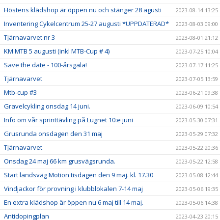
Höstens klädshop är öppen nu och stänger 28 agusti
2023-08-14 13:25
Inventering Cykelcentrum 25-27 augusti *UPPDATERAD*
2023-08-03 09:00
Tjärnavarvet nr 3
2023-08-01 21:12
KM MTB 5 augusti (inkl MTB-Cup # 4)
2023-07-25 10:04
Save the date - 100-årsgala!
2023-07-17 11:25
Tjärnavarvet
2023-07-05 13:59
Mtb-cup #3
2023-06-21 09:38
Gravelcykling onsdag 14 juni.
2023-06-09 10:54
Info om vår sprinttävling på Lugnet 10:e juni
2023-05-30 07:31
Grusrunda onsdagen den 31 maj
2023-05-29 07:32
Tjärnavarvet
2023-05-22 20:36
Onsdag 24 maj 66 km grusvägsrunda.
2023-05-22 12:58
Start landsväg Motion tisdagen den 9 maj. kl. 17.30
2023-05-08 12:44
Vindjackor för provning i klubblokalen 7-14 maj
2023-05-06 19:35
En extra klädshop är öppen nu 6 maj till 14 maj.
2023-05-06 14:38
Antidopingplan
2023-04-23 20:15