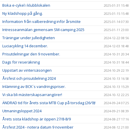
Boka e-cykel i klubblokalen
2025-01-31 15:48
Ny klädshopp på gång.
2025-01-15 15:48
Information från valberedning inför årsmöte
2025-01-14 07:30
Intresseanmälan gemensam SM-camping 2025
2025-01-11 23:00
Träningar under julledigheten
2024-12-22 08:56
Luciacykling 14 december.
2024-12-03 18:48
Prisutdelningar den 9 november.
2024-10-31 20:34
Dags för reseräkning
2024-10-31 18:44
Uppstart av vintersäsongen
2024-10-29 22:19
Årsfest och prisutdelning 2024
2024-10-13 16:58
Inlämning av BCK´s vandringspriser.
2024-10-13 15:29
Vi ska bli mästerskapsarrangörer!
2024-10-12 22:25
ÄNDRAD tid för årets sista MTB Cup på torsdag (26/9)!
2024-09-24 07:25
Utmaningsloppet 2024
2024-09-21 08:39
Årets sista klädshop är öppen 27/8-8/9
2024-08-27 17:16
Årsfest 2024 - notera datum 9 november
2024-08-12 21:00