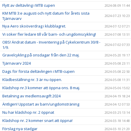
Flytt av deltävling i MTB cupen
2024-08-09 11:44
KM MTB 3:e augusti och nytt datum för årets sista
2024-07-23 10:23
Tjärnavarv
Nya Aero skoöverdrag i klubblagret.
2024-07-12 07:21
Vi söker fler ledare till vår barn- och ungdomscykling!
2024-07-08 13:51
OBS! Ändrat datum - Inventering på Cykelcentrum 30/8 -
2024-07-02 07:33
1/9.
Gravelcykling på onsdagar från den 22 maj.
2024-05-20 19:17
Tjärnavarv 2024
2024-05-08 23:11
Dags för första deltävlingen i MTB-cupen
2024-05-08 22:50
Klädbeställning nr. 3 är nu öppen.
2024-05-08 11:31
Klädshop nr.3 kommer att öppna ons. 8 maj.
2024-05-06 15:02
Betalning av medlemsavgift 2024
2024-04-19 18:24
Äntligen! Uppstart av barn/ungdomsträning
2024-04-12 07:53
Nu har klädshop nr. 2 öppnat
2024-03-25 13:14
Klädshop nr. 2 kommer snart att öppna!
2024-03-18 14:48
Förslag nya stadgar
2024-03-10 21:20