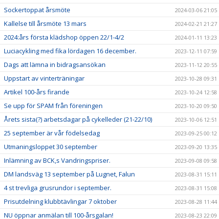
Sockertoppat årsmöte
2024-03-06 21:05
Kallelse till årsmöte 13 mars
2024-02-21 21:27
2024:års första klädshop öppen 22/1-4/2
2024-01-11 13:23
Luciacykling med fika lördagen 16 december.
2023-12-11 07:59
Dags att lämna in bidragsansökan
2023-11-12 20:55
Uppstart av vinterträningar
2023-10-28 09:31
Artikel 100-års firande
2023-10-24 12:58
Se upp för SPAM från föreningen
2023-10-20 09:50
Årets sista(?) arbetsdagar på cykelleder (21-22/10)
2023-10-06 12:51
25 september är vår födelsedag
2023-09-25 00:12
Utmaningsloppet 30 september
2023-09-20 13:35
Inlämning av BCK,s Vandringspriser.
2023-09-08 09:58
DM landsväg 13 september på Lugnet, Falun
2023-08-31 15:11
4 st trevliga grusrundor i september.
2023-08-31 15:08
Prisutdelning klubbtävlingar 7 oktober
2023-08-28 11:44
NU öppnar anmälan till 100-årsgalan!
2023-08-23 22:09