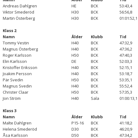
Andreas Dahlgren
HE
BCK
53:43,4
Viktor Smederöd
H30
BCK
56:56,8
Martin Österberg
H30
BCK
01:01:52,1
Klass 2
Namn
Ålder
Klubb
Tid
Tommy Vestin
H40
BCK
47:32,9
Magnus Österberg
H40
BCK
47:36,2
Roger Karlsson
H50
BCK
47:40,3
Elin Karlsson
DE
BCK
52:03,3
Kristoffer Eriksson
H40
BCK
52:15,1
Joakim Persson
H40
BCK
53:18,7
Pär Svedin
H50
BCK
53:35,1
Magnus Svedin
H40
BCK
55:52,4
Christer Claar
H50
BCK
57:35,3
Jon Ström
H40
Sala
01:00:13,1
Klass 3
Namn
Ålder
Klubb
Tid
Malte Dahlgren
P15-16
BCK
41:18,2
Helena Smederöd
D30
BCK
46:20,9
Åsa Karlsson
D50
BCK
47:34,2