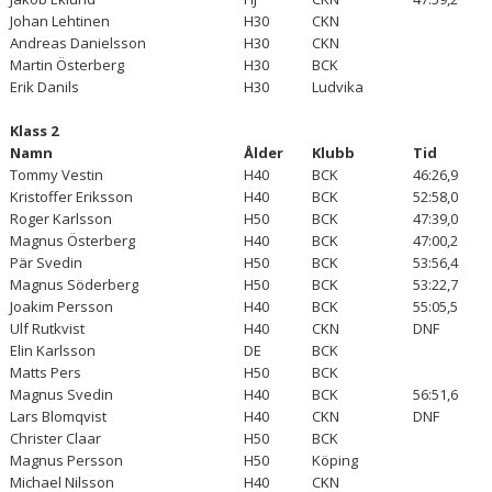
MTB-CUP 2025
Johan Lehtinen
H30
CKN
Andreas Danielsson
H30
CKN
RESULTAT 2024
Martin Österberg
H30
BCK
Erik Danils
H30
Ludvika
RESULTAT 2023
Klass 2
RESULTAT 2022
Namn
Ålder
Klubb
Tid
Tommy Vestin
H40
BCK
46:26,9
RESULTAT 2021
Kristoffer Eriksson
H40
BCK
52:58,0
Roger Karlsson
H50
BCK
47:39,0
RESULTAT 2020
Magnus Österberg
H40
BCK
47:00,2
Pär Svedin
H50
BCK
53:56,4
Magnus Söderberg
BILDGALLERI
H50
BCK
53:22,7
Joakim Persson
H40
BCK
55:05,5
Ulf Rutkvist
H40
CKN
DNF
DOKUMENT
Elin Karlsson
DE
BCK
Matts Pers
H50
BCK
SAMARBETSPARTNERS
Magnus Svedin
H40
BCK
56:51,6
Lars Blomqvist
H40
CKN
DNF
Christer Claar
H50
BCK
Magnus Persson
H50
Köping
Michael Nilsson
H40
CKN