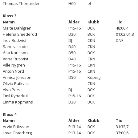
Thomas Thenander
H60
el
Klass 3
Namn
Ålder
Klubb
Tid
Malte Dahlgren
P15-16
BCK
48:00,4
Helena Smederöd
D30
BCK
01:02:01,8
Inez Rutkvist
DJ
CKN
DNF
Sandra Lindell
D40
CKN
Åsa Karlsson
D50
BCK
Anna Rutkvist
D40
CKN
Ville Nygren
P15-16
CKN
Anton Nord
P15-16
CKN
Annica Jonsson
D50
Köping
Olivia Rutkvist
CKN
Alva Pers
DJ
BCK
Emil Rytterkull
P15-16
BCK
Emma Köpmans
D30
BCK
Klass 4
Namn
Ålder
Klubb
Tid
Arvid Eriksson
P13-14
BCK
31:32,7
Love Österberg
P13-14
BCK
37:00,6