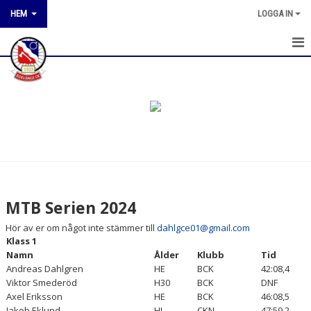
HEM
LOGGA IN
HEM
NYHETER
OM KLUBBEN
KONTAKT
KALENDER
MTB Serien 2024
KLUBBTÄVLINGAR
Hör av er om något inte stämmer till
dahlgce01@gmail.com
Klass 1
RESULTAT 2026
Namn
Ålder
Klubb
Tid
Andreas Dahlgren
HE
BCK
42:08,4
RESULTAT 2025
Viktor Smederöd
H30
BCK
DNF
Axel Eriksson
HE
BCK
46:08,5
Jakob Eklund
HJ
CKN
47:59,2