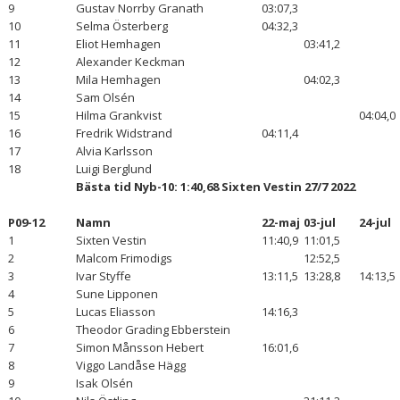
9
Gustav Norrby Granath
03:07,3
10
Selma Österberg
04:32,3
11
Eliot Hemhagen
03:41,2
12
Alexander Keckman
13
Mila Hemhagen
04:02,3
14
Sam Olsén
15
Hilma Grankvist
04:04,0
16
Fredrik Widstrand
04:11,4
17
Alvia Karlsson
18
Luigi Berglund
Bästa tid Nyb-10: 1:40,68 Sixten Vestin 27/7 2022
P09-12
Namn
22-maj
03-jul
24-jul
1
Sixten Vestin
11:40,9
11:01,5
2
Malcom Frimodigs
12:52,5
3
Ivar Styffe
13:11,5
13:28,8
14:13,5
4
Sune Lipponen
5
Lucas Eliasson
14:16,3
6
Theodor Grading Ebberstein
7
Simon Månsson Hebert
16:01,6
8
Viggo Landåse Hägg
9
Isak Olsén