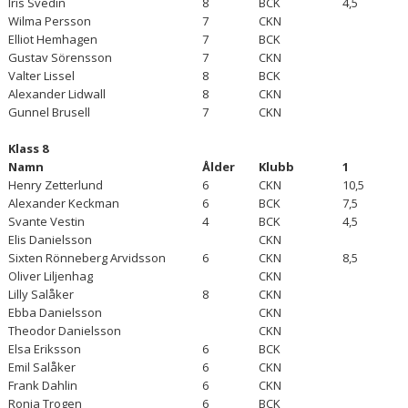
Iris Svedin
8
BCK
4,5
Wilma Persson
7
CKN
Elliot Hemhagen
7
BCK
Gustav Sörensson
7
CKN
Valter Lissel
8
BCK
Alexander Lidwall
8
CKN
Gunnel Brusell
7
CKN
Klass 8
Namn
Ålder
Klubb
1
Henry Zetterlund
6
CKN
10,5
Alexander Keckman
6
BCK
7,5
Svante Vestin
4
BCK
4,5
Elis Danielsson
CKN
Sixten Rönneberg Arvidsson
6
CKN
8,5
Oliver Liljenhag
CKN
Lilly Salåker
8
CKN
Ebba Danielsson
CKN
Theodor Danielsson
CKN
Elsa Eriksson
6
BCK
Emil Salåker
6
CKN
Frank Dahlin
6
CKN
Ronja Trogen
6
BCK