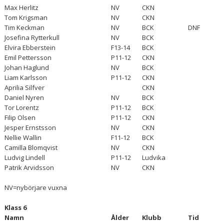
Max Herlitz
NV
CKN
Tom Krigsman
NV
CKN
Tim Keckman
NV
BCK
DNF
Josefina Rytterkull
NV
BCK
Elvira Ebberstein
F13-14
BCK
Emil Pettersson
P11-12
CKN
Johan Haglund
NV
BCK
Liam Karlsson
P11-12
CKN
Aprilia Silfver
CKN
Daniel Nyren
NV
BCK
Tor Lorentz
P11-12
BCK
Filip Olsen
P11-12
CKN
Jesper Ernstsson
NV
CKN
Nellie Wallin
F11-12
BCK
Camilla Blomqvist
NV
CKN
Ludvig Lindell
P11-12
Ludvika
Patrik Arvidsson
NV
CKN
NV=nybörjare vuxna
Klass 6
Namn
Ålder
Klubb
Tid