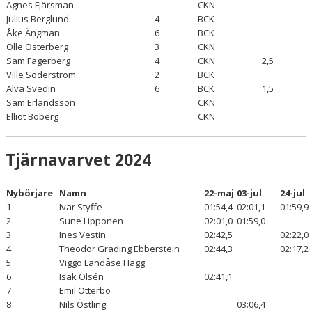
Agnes Fjärsman
CKN
Julius Berglund
4
BCK
Åke Ängman
6
BCK
Olle Österberg
3
CKN
Sam Fagerberg
4
CKN
2,5
Ville Söderström
2
BCK
Alva Svedin
6
BCK
1,5
Sam Erlandsson
CKN
Elliot Boberg
CKN
Tjärnavarvet 2024
Nybörjare
Namn
22-maj
03-jul
24-jul
1
Ivar Styffe
01:54,4
02:01,1
01:59,9
2
Sune Lipponen
02:01,0
01:59,0
3
Ines Vestin
02:42,5
02:22,0
4
Theodor Grading Ebberstein
02:44,3
02:17,2
5
Viggo Landåse Hägg
6
Isak Olsén
02:41,1
7
Emil Otterbo
8
Nils Östling
03:06,4