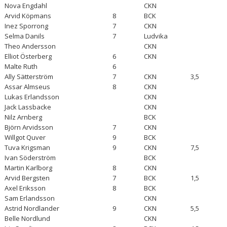
Nova Engdahl
CKN
Arvid Köpmans
8
BCK
Inez Sporrong
7
CKN
Selma Danils
7
Ludvika
Theo Andersson
CKN
Elliot Österberg
6
CKN
Malte Ruth
6
Ally Sätterström
7
CKN
3,5
Assar Almseus
8
CKN
Lukas Erlandsson
CKN
Jack Lassbacke
CKN
Nilz Arnberg
BCK
Björn Arvidsson
7
CKN
Willgot Quver
9
BCK
Tuva Krigsman
9
CKN
7,5
Ivan Söderström
BCK
Martin Karlborg
8
CKN
Arvid Bergsten
7
BCK
1,5
Axel Eriksson
8
BCK
Sam Erlandsson
CKN
Astrid Nordlander
9
CKN
5,5
Belle Nordlund
CKN