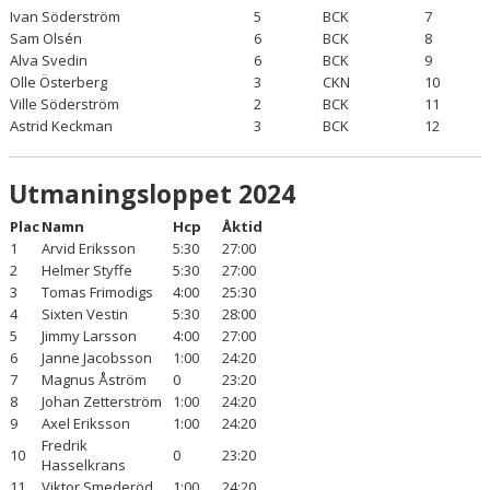
Ivan Söderström
5
BCK
7
Sam Olsén
6
BCK
8
Alva Svedin
6
BCK
9
Olle Österberg
3
CKN
10
Ville Söderström
2
BCK
11
Astrid Keckman
3
BCK
12
Utmaningsloppet 2024
Plac
Namn
Hcp
Åktid
1
Arvid Eriksson
5:30
27:00
2
Helmer Styffe
5:30
27:00
3
Tomas Frimodigs
4:00
25:30
4
Sixten Vestin
5:30
28:00
5
Jimmy Larsson
4:00
27:00
6
Janne Jacobsson
1:00
24:20
7
Magnus Åström
0
23:20
8
Johan Zetterström
1:00
24:20
9
Axel Eriksson
1:00
24:20
Fredrik
10
0
23:20
Hasselkrans
11
Viktor Smederöd
1:00
24:20