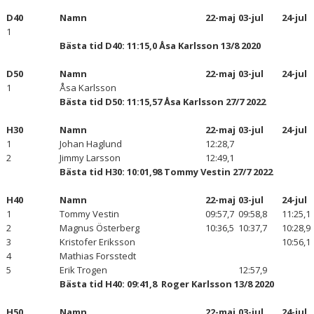
D40
Namn
22-maj
03-jul
24-jul
1
Bästa tid D40: 11:15,0 Åsa Karlsson 13/8 2020
D50
Namn
22-maj
03-jul
24-jul
1
Åsa Karlsson
Bästa tid D50: 11:15,57 Åsa Karlsson 27/7 2022
H30
Namn
22-maj
03-jul
24-jul
1
Johan Haglund
12:28,7
2
Jimmy Larsson
12:49,1
Bästa tid H30: 10:01,98 Tommy Vestin 27/7 2022
H40
Namn
22-maj
03-jul
24-jul
1
Tommy Vestin
09:57,7
09:58,8
11:25,1
2
Magnus Österberg
10:36,5
10:37,7
10:28,9
3
Kristofer Eriksson
10:56,1
4
Mathias Forsstedt
5
Erik Trogen
12:57,9
Bästa tid H40: 09:41,8 Roger Karlsson 13/8 2020
H50
Namn
22-maj
03-jul
24-jul