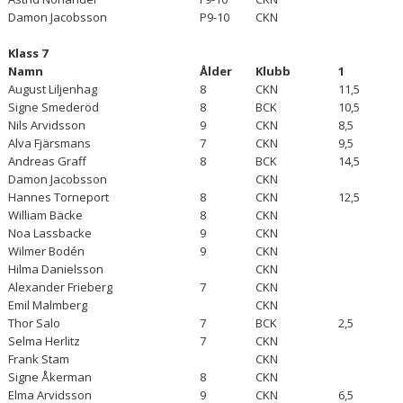
Damon Jacobsson
P9-10
CKN
Klass 7
Namn
Ålder
Klubb
1
August Liljenhag
8
CKN
11,5
Signe Smederöd
8
BCK
10,5
Nils Arvidsson
9
CKN
8,5
Alva Fjärsmans
7
CKN
9,5
Andreas Graff
8
BCK
14,5
Damon Jacobsson
CKN
Hannes Torneport
8
CKN
12,5
William Bäcke
8
CKN
Noa Lassbacke
9
CKN
Wilmer Bodén
9
CKN
Hilma Danielsson
CKN
Alexander Frieberg
7
CKN
Emil Malmberg
CKN
Thor Salo
7
BCK
2,5
Selma Herlitz
7
CKN
Frank Stam
CKN
Signe Åkerman
8
CKN
Elma Arvidsson
9
CKN
6,5