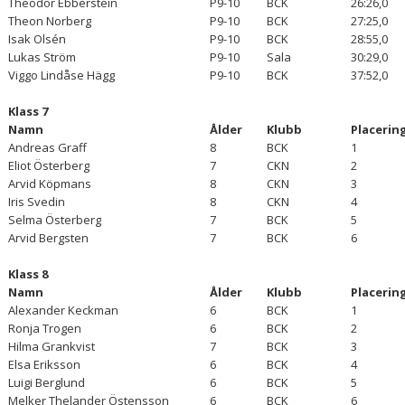
Theodor Ebberstein
P9-10
BCK
26:26,0
Theon Norberg
P9-10
BCK
27:25,0
Isak Olsén
P9-10
BCK
28:55,0
Lukas Ström
P9-10
Sala
30:29,0
Viggo Lindåse Hägg
P9-10
BCK
37:52,0
Klass 7
Namn
Ålder
Klubb
Placerin
Andreas Graff
8
BCK
1
Eliot Österberg
7
CKN
2
Arvid Köpmans
8
CKN
3
Iris Svedin
8
CKN
4
Selma Österberg
7
BCK
5
Arvid Bergsten
7
BCK
6
Klass 8
Namn
Ålder
Klubb
Placerin
Alexander Keckman
6
BCK
1
Ronja Trogen
6
BCK
2
Hilma Grankvist
7
BCK
3
Elsa Eriksson
6
BCK
4
Luigi Berglund
6
BCK
5
Melker Thelander Östensson
6
BCK
6