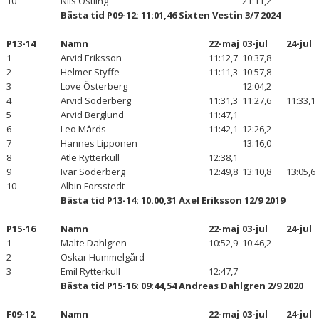
10
Nils Östling
21:11,2
Bästa tid P09-12: 11:01,46 Sixten Vestin 3/7 2024
P13-14
Namn
22-maj
03-jul
24-jul
1
Arvid Eriksson
11:12,7
10:37,8
2
Helmer Styffe
11:11,3
10:57,8
3
Love Österberg
12:04,2
4
Arvid Söderberg
11:31,3
11:27,6
11:33,1
5
Arvid Berglund
11:47,1
6
Leo Mårds
11:42,1
12:26,2
7
Hannes Lipponen
13:16,0
8
Atle Rytterkull
12:38,1
9
Ivar Söderberg
12:49,8
13:10,8
13:05,6
10
Albin Forsstedt
Bästa tid P13-14: 10.00,31 Axel Eriksson 12/9 2019
P15-16
Namn
22-maj
03-jul
24-jul
1
Malte Dahlgren
10:52,9
10:46,2
2
Oskar Hummelgård
3
Emil Rytterkull
12:47,7
Bästa tid P15-16: 09:44,54 Andreas Dahlgren 2/9 2020
F09-12
Namn
22-maj
03-jul
24-jul