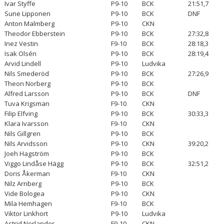
Ivar Styffe
P9-10
BCK
21:51,7
Sune Lipponen
P9-10
BCK
DNF
Anton Malmberg
P9-10
CKN
Theodor Ebberstein
P9-10
BCK
27:32,8
Inez Vestin
F9-10
BCK
28:18,3
Isak Olsén
P9-10
BCK
28:19,4
Arvid Lindell
P9-10
Ludvika
Nils Smederöd
P9-10
BCK
27:26,9
Theon Norberg
P9-10
BCK
Alfred Larsson
P9-10
BCK
DNF
Tuva Krigsman
F9-10
CKN
Filip Elfving
P9-10
BCK
30:33,3
Klara Ivarsson
F9-10
CKN
Nils Gillgren
P9-10
BCK
Nils Arvidsson
P9-10
CKN
39:20,2
Joeh Hagström
P9-10
BCK
Viggo Lindåse Hägg
P9-10
BCK
32:51,2
Doris Åkerman
F9-10
CKN
Nilz Arnberg
P9-10
BCK
Vide Bologea
P9-10
CKN
Mila Hemhagen
F9-10
BCK
Viktor Linkhort
P9-10
Ludvika
Astrid Norlander
F9-10
CKN