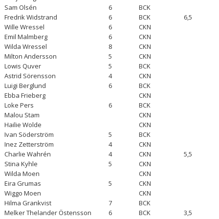
Sam Olsén
6
BCK
Fredrik Widstrand
6
BCK
6,5
Wille Wressel
6
CKN
Emil Malmberg
6
CKN
Wilda Wressel
8
CKN
Milton Andersson
5
CKN
Lowis Quver
5
BCK
Astrid Sörensson
4
CKN
Luigi Berglund
6
BCK
Ebba Frieberg
CKN
Loke Pers
6
BCK
Malou Stam
CKN
Hailie Wolde
CKN
Ivan Söderström
5
BCK
Inez Zetterström
4
CKN
Charlie Wahrén
4
CKN
5,5
Stina Kyhle
5
CKN
Wilda Moen
CKN
Eira Grumas
5
CKN
Wiggo Moen
CKN
Hilma Grankvist
7
BCK
Melker Thelander Östensson
6
BCK
3,5