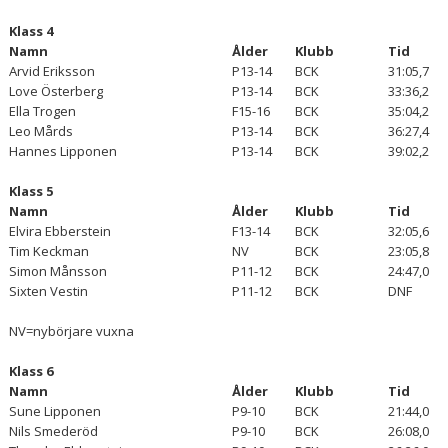
Klass 4
Namn
Ålder
Klubb
Tid
Arvid Eriksson
P13-14
BCK
31:05,7
Love Österberg
P13-14
BCK
33:36,2
Ella Trogen
F15-16
BCK
35:04,2
Leo Mårds
P13-14
BCK
36:27,4
Hannes Lipponen
P13-14
BCK
39:02,2
Klass 5
Namn
Ålder
Klubb
Tid
Elvira Ebberstein
F13-14
BCK
32:05,6
Tim Keckman
NV
BCK
23:05,8
Simon Månsson
P11-12
BCK
24:47,0
Sixten Vestin
P11-12
BCK
DNF
NV=nybörjare vuxna
Klass 6
Namn
Ålder
Klubb
Tid
Sune Lipponen
P9-10
BCK
21:44,0
Nils Smederöd
P9-10
BCK
26:08,0