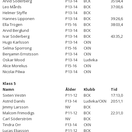
Arvid Söderberg
P13-14
BCK
35:04,4
Leo Mårds
P13-14
BCK
37:00,6
Helmer Styffe
P13-14
BCK
Hannes Lipponen
P13-14
BCK
39:26,6
Ella Trogen
F15-16
BCK
38:03,4
Arvid Berglund
P13-14
BCK
Ivar Söderberg
P13-14
BCK
43:35,2
Hugo Karlsson
P13-14
CKN
Selma Sporrong
F15-16
CKN
Benjamin Ernstsson
P13-14
CKN
Oskar Mood
P13-14
Ludvika
Alice Morelius
F15-16
CKN
Nicolai Pilwa
P13-14
CKN
Klass 5
Namn
Ålder
Klubb
Tid
Sixten Vestin
P11-12
BCK
17:13,0
Astrid Danils
F13-14
Ludvika/CKN
20:51,1
Jimmy Larsson
NV
BCK
Malcom Frimodigs
P11-12
BCK
22:31,0
Carl Söderström
NV
BCK
Tindra Orr
F13-14
CKN
Lucas Eliasson
P11-12
BCK