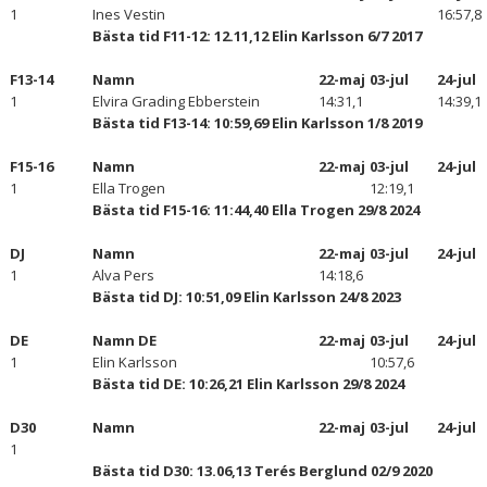
1
Ines Vestin
16:57,8
Bästa tid F11-12: 12.11,12 Elin Karlsson 6/7 2017
F13-14
Namn
22-maj
03-jul
24-jul
1
Elvira Grading Ebberstein
14:31,1
14:39,1
Bästa tid F13-14: 10:59,69 Elin Karlsson 1/8 2019
F15-16
Namn
22-maj
03-jul
24-jul
1
Ella Trogen
12:19,1
Bästa tid F15-16: 11:44,40 Ella Trogen 29/8 2024
DJ
Namn
22-maj
03-jul
24-jul
1
Alva Pers
14:18,6
Bästa tid DJ: 10:51,09 Elin Karlsson 24/8 2023
DE
Namn DE
22-maj
03-jul
24-jul
1
Elin Karlsson
10:57,6
Bästa tid DE: 10:26,21 Elin Karlsson 29/8 2024
D30
Namn
22-maj
03-jul
24-jul
1
Bästa tid D30: 13.06,13 Terés Berglund 02/9 2020