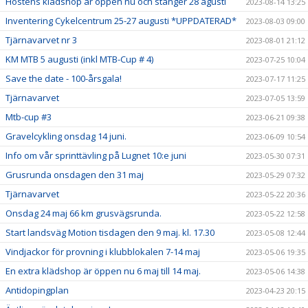
Höstens klädshop är öppen nu och stänger 28 agusti
2023-08-14 13:25
Inventering Cykelcentrum 25-27 augusti *UPPDATERAD*
2023-08-03 09:00
Tjärnavarvet nr 3
2023-08-01 21:12
KM MTB 5 augusti (inkl MTB-Cup # 4)
2023-07-25 10:04
Save the date - 100-årsgala!
2023-07-17 11:25
Tjärnavarvet
2023-07-05 13:59
Mtb-cup #3
2023-06-21 09:38
Gravelcykling onsdag 14 juni.
2023-06-09 10:54
Info om vår sprinttävling på Lugnet 10:e juni
2023-05-30 07:31
Grusrunda onsdagen den 31 maj
2023-05-29 07:32
Tjärnavarvet
2023-05-22 20:36
Onsdag 24 maj 66 km grusvägsrunda.
2023-05-22 12:58
Start landsväg Motion tisdagen den 9 maj. kl. 17.30
2023-05-08 12:44
Vindjackor för provning i klubblokalen 7-14 maj
2023-05-06 19:35
En extra klädshop är öppen nu 6 maj till 14 maj.
2023-05-06 14:38
Antidopingplan
2023-04-23 20:15