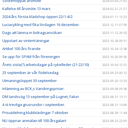
Sockertoppat årsmöte
2024-03-06 21:05
Kallelse till årsmöte 13 mars
2024-02-21 21:27
2024:års första klädshop öppen 22/1-4/2
2024-01-11 13:23
Luciacykling med fika lördagen 16 december.
2023-12-11 07:59
Dags att lämna in bidragsansökan
2023-11-12 20:55
Uppstart av vinterträningar
2023-10-28 09:31
Artikel 100-års firande
2023-10-24 12:58
Se upp för SPAM från föreningen
2023-10-20 09:50
Årets sista(?) arbetsdagar på cykelleder (21-22/10)
2023-10-06 12:51
25 september är vår födelsedag
2023-09-25 00:12
Utmaningsloppet 30 september
2023-09-20 13:35
Inlämning av BCK,s Vandringspriser.
2023-09-08 09:58
DM landsväg 13 september på Lugnet, Falun
2023-08-31 15:11
4 st trevliga grusrundor i september.
2023-08-31 15:08
Prisutdelning klubbtävlingar 7 oktober
2023-08-28 11:44
NU öppnar anmälan till 100-årsgalan!
2023-08-23 22:09