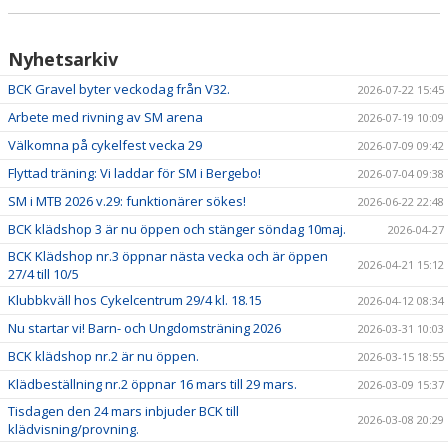
SAMARBETSPARTNERS
Nyhetsarkiv
BCK Gravel byter veckodag från V32.
2026-07-22 15:45
Arbete med rivning av SM arena
2026-07-19 10:09
Välkomna på cykelfest vecka 29
2026-07-09 09:42
Flyttad träning: Vi laddar för SM i Bergebo!
2026-07-04 09:38
SM i MTB 2026 v.29: funktionärer sökes!
2026-06-22 22:48
BCK klädshop 3 är nu öppen och stänger söndag 10maj.
2026-04-27
BCK Klädshop nr.3 öppnar nästa vecka och är öppen
2026-04-21 15:12
27/4 till 10/5
Klubbkväll hos Cykelcentrum 29/4 kl. 18.15
2026-04-12 08:34
Nu startar vi! Barn- och Ungdomsträning 2026
2026-03-31 10:03
BCK klädshop nr.2 är nu öppen.
2026-03-15 18:55
Klädbeställning nr.2 öppnar 16 mars till 29 mars.
2026-03-09 15:37
Tisdagen den 24 mars inbjuder BCK till
2026-03-08 20:29
klädvisning/provning.