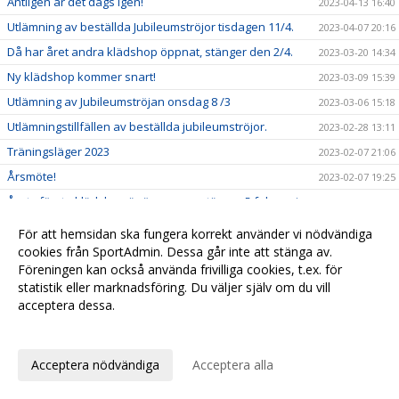
Äntligen är det dags igen!
2023-04-13 16:40
Utlämning av beställda Jubileumströjor tisdagen 11/4.
2023-04-07 20:16
Då har året andra klädshop öppnat, stänger den 2/4.
2023-03-20 14:34
Ny klädshop kommer snart!
2023-03-09 15:39
Utlämning av Jubileumströjan onsdag 8 /3
2023-03-06 15:18
Utlämningstillfällen av beställda jubileumströjor.
2023-02-28 13:11
Träningsläger 2023
2023-02-07 21:06
Årsmöte!
2023-02-07 19:25
Årets första klädshop är öppen nu, stänger 5 februari.
2023-01-24 19:52
Ny kläddesign för åren 2023-2027
2022-12-29 10:21
För att hemsidan ska fungera korrekt använder vi nödvändiga
Vinterträningar 2023
cookies från SportAdmin. Dessa går inte att stänga av.
2022-11-17 10:00
Föreningen kan också använda frivilliga cookies, t.ex. för
Strategidag Borlänge CK
2022-11-17 09:58
statistik eller marknadsföring. Du väljer själv om du vill
acceptera dessa.
Anpassa dina val
Cookie-
Gå till
inställningar
Webbversion
Acceptera nödvändiga
Acceptera alla