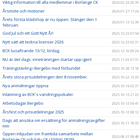
Viktig information till alla medlemmar i Borlänge CK
2026-02-26 20:39
Årsmöte och motioner
2026-01-27 17:26
Årets första klädshop är nu öppen. Stänger den 1
2026-01-13 12:39
februari.
God Jul och ett Gott Nytt År!
2025-12-23 07:54
Nytt sätt att teckna licenser 2026
2025-12-23 02:31
BCK luciafirande 13/12, lördag.
2025-12-10 09:26
NU är det dags: inneträningen startar upp igen!
2025-11-03 07:31
Träningstävling i Bergebo med förbundet
2025-10-28 13:18
Årets stora prisutdelningen den 8 november.
2025-10-22 15:33
Nya anmälningar öppna
2025-10-16 02:31
Inlämning av BCK´s vandringspokaler.
2025-10-13 21:22
Arbetsdagar Bergebo
2025-10-13 06:41
Årsfest och prisutdelningar 2025
2025-10-12 08:12
Dags att ansöka om ersättning för anmälningsavgifter
2025-10-11 18:32
mm
Öppen inbjudan om framtida samarbete mellan
2025-08-31 08:48
Borlänge CK och Falu CK (10/9 kl 18:00)