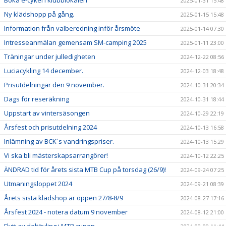
Boka e-cykel i klubblokalen
2025-01-31 15:48
Ny klädshopp på gång.
2025-01-15 15:48
Information från valberedning inför årsmöte
2025-01-14 07:30
Intresseanmälan gemensam SM-camping 2025
2025-01-11 23:00
Träningar under julledigheten
2024-12-22 08:56
Luciacykling 14 december.
2024-12-03 18:48
Prisutdelningar den 9 november.
2024-10-31 20:34
Dags för reseräkning
2024-10-31 18:44
Uppstart av vintersäsongen
2024-10-29 22:19
Årsfest och prisutdelning 2024
2024-10-13 16:58
Inlämning av BCK´s vandringspriser.
2024-10-13 15:29
Vi ska bli mästerskapsarrangörer!
2024-10-12 22:25
ÄNDRAD tid för årets sista MTB Cup på torsdag (26/9)!
2024-09-24 07:25
Utmaningsloppet 2024
2024-09-21 08:39
Årets sista klädshop är öppen 27/8-8/9
2024-08-27 17:16
Årsfest 2024 - notera datum 9 november
2024-08-12 21:00