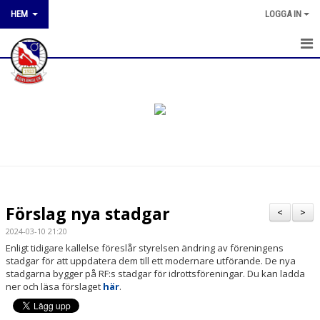
HEM
LOGGA IN
HEM
NYHETER
OM KLUBBEN
KONTAKT
KALENDER
Förslag nya stadgar
<
>
KLUBBTÄVLINGAR
2024-03-10 21:20
Enligt tidigare kallelse föreslår styrelsen ändring av föreningens
BILDGALLERI
stadgar för att uppdatera dem till ett modernare utförande. De nya
stadgarna bygger på RF:s stadgar för idrottsföreningar. Du kan ladda
ner och läsa förslaget
här
.
DOKUMENT