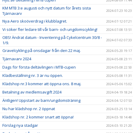
Flytt av deltävling i MTB cupen
2024-08-09 11:44
KM MTB 3:e augusti och nytt datum för årets sista
2024-07-23 10:23
Tjärnavarv
Nya Aero skoöverdrag i klubblagret.
2024-07-12 07:21
Vi söker fler ledare till vår barn- och ungdomscykling!
2024-07-08 13:51
OBS! Ändrat datum - Inventering på Cykelcentrum 30/8 -
2024-07-02 07:33
1/9.
Gravelcykling på onsdagar från den 22 maj.
2024-05-20 19:17
Tjärnavarv 2024
2024-05-08 23:11
Dags för första deltävlingen i MTB-cupen
2024-05-08 22:50
Klädbeställning nr. 3 är nu öppen.
2024-05-08 11:31
Klädshop nr.3 kommer att öppna ons. 8 maj.
2024-05-06 15:02
Betalning av medlemsavgift 2024
2024-04-19 18:24
Äntligen! Uppstart av barn/ungdomsträning
2024-04-12 07:53
Nu har klädshop nr. 2 öppnat
2024-03-25 13:14
Klädshop nr. 2 kommer snart att öppna!
2024-03-18 14:48
Förslag nya stadgar
2024-03-10 21:20