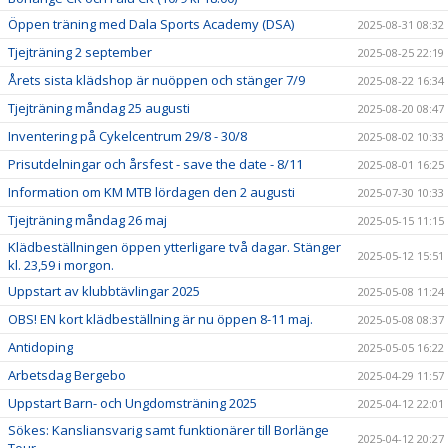
Öppen träning med Dala Sports Academy (DSA)
2025-08-31 08:32
Tjejträning 2 september
2025-08-25 22:19
Årets sista klädshop är nuöppen och stänger 7/9
2025-08-22 16:34
Tjejträning måndag 25 augusti
2025-08-20 08:47
Inventering på Cykelcentrum 29/8 - 30/8
2025-08-02 10:33
Prisutdelningar och årsfest - save the date - 8/11
2025-08-01 16:25
Information om KM MTB lördagen den 2 augusti
2025-07-30 10:33
Tjejträning måndag 26 maj
2025-05-15 11:15
Klädbeställningen öppen ytterligare två dagar. Stänger
2025-05-12 15:51
kl. 23,59 i morgon.
Uppstart av klubbtävlingar 2025
2025-05-08 11:24
OBS! EN kort klädbeställning är nu öppen 8-11 maj.
2025-05-08 08:37
Antidoping
2025-05-05 16:22
Arbetsdag Bergebo
2025-04-29 11:57
Uppstart Barn- och Ungdomsträning 2025
2025-04-12 22:01
Sökes: Kansliansvarig samt funktionärer till Borlänge
2025-04-12 20:27