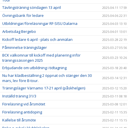
Tour
Tävlingsträning söndagen 13 april
2025-04-11 17:59
Övningsbank för ledare
2025-04-06 22:31
Utbildningar/föreläsningar RF-SISU Dalarna
2025-04-03 13:10
Arbetsdag Bergebo
2025-04-01 13:01
Kickoff ledare 6 april - plats och anmälan
2025-03-28 22:19
Påminnelse träningsläger
2025-03-27 05:56
BCK välkomnar till kickoff med planering inför
2025-03-23 10:26
träningssäsongen 2025
Erbjudande om utbildning i tidtagning
2025-03-18 20:40
Nu har klädbeställning 2 öppnat och stänger den 30
2025-03-14 12:31
mars, lev före B-tour.
Träningsläger Värnamo 17-21 april (påskhelgen)
2025-03-12 15:20
Inställd träning 31/3
2025-03-11 08:18
Föreläsning vid årsmötet
2025-03-08 12:01
Föreläsning antidoping
2025-02-11 15:35
Kallelse till årsmöte
2025-02-11 15:15