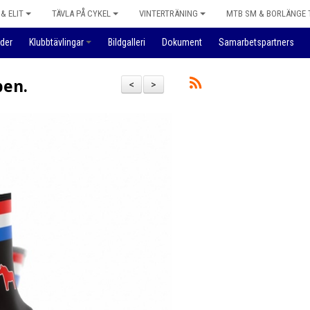
& ELIT
TÄVLA PÅ CYKEL
VINTERTRÄNING
MTB SM & BORLÄNGE
der
Klubbtävlingar
Bildgalleri
Dokument
Samarbetspartners
pen.
<
>