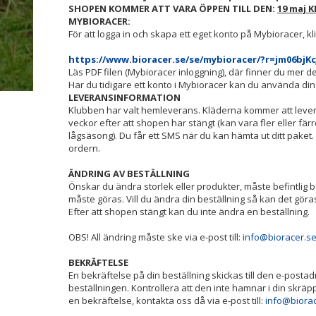
SHOPEN KOMMER ATT VARA ÖPPEN TILL DEN:
19 maj K
MYBIORACER:
För att logga in och skapa ett eget konto på Mybioracer, kl
https://www.bioracer.se/se/mybioracer/?r=jm06bjKc
Läs PDF filen (Mybioracer inloggning), där finner du mer de
Har du tidigare ett konto i Mybioracer kan du använda din
LEVERANSINFORMATION
Klubben har valt hemleverans. Kläderna kommer att levere
veckor efter att shopen har stängt (kan vara fler eller fä
lågsäsong). Du får ett SMS när du kan hämta ut ditt paket.
ordern.
ÄNDRING AV BESTÄLLNING
Önskar du ändra storlek eller produkter, måste befintlig b
måste göras. Vill du ändra din beställning så kan det gör
Efter att shopen stängt kan du inte ändra en beställning.
OBS! All ändring måste ske via e-post till:
info@bioracer.s
BEKRÄFTELSE
En bekräftelse på din beställning skickas till den e-pos
beställningen. Kontrollera att den inte hamnar i din skrä
en bekräftelse, kontakta oss då via e-post till:
info@biora