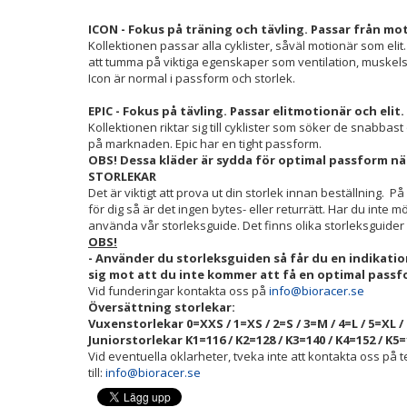
ICON - Fokus på träning och tävling. Passar från motio
Kollektionen passar alla cyklister, såväl motionär som el
att tumma på viktiga egenskaper som ventilation, muske
Icon är normal i passform och storlek.
EPIC - Fokus på tävling. Passar elitmotionär och elit.
Kollektionen riktar sig till cyklister som söker de snabb
på marknaden. Epic har en tight passform.
OBS! Dessa kläder är sydda för optimal passform när
STORLEKAR
Det är viktigt att prova ut din storlek innan beställning. På
för dig så är det ingen bytes- eller returrätt. Har du inte m
använda vår storleksguide. Det finns olika storleksguider 
OBS!
- Använder du storleksguiden så får du en indikation
sig mot att du inte kommer att få en optimal passf
Vid funderingar kontakta oss på
info@bioracer.se
Översättning storlekar:
Vuxenstorlekar 0=XXS / 1=XS / 2=S / 3=M / 4=L / 5=XL / 
Juniorstorlekar K1=116 / K2=128 / K3=140 / K4=152 / K5=
Vid eventuella oklarheter, tveka inte att kontakta oss på te
till:
info@bioracer.se