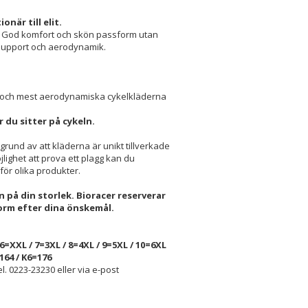
när till elit.
it. God komfort och skön passform utan
lsupport och aerodynamik.
ast och mest aerodynamiska cykelkläderna
 du sitter på cykeln.
 grund av att kläderna är unikt tillverkade
öjlighet att prova ett plagg kan du
för olika produkter.
 på din storlek. Bioracer reserverar
orm efter dina önskemål.
6=XXL / 7=3XL / 8=4XL / 9=5XL / 10=6XL
164 / K6=176
l. 0223-23230 eller via e-post