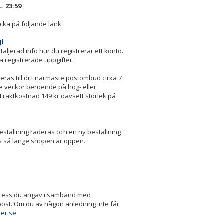
L. 23:59
icka på följande länk:
Jl
taljerad info hur du registrerar ett konto.
a registrerade uppgifter.
ras till ditt närmaste postombud cirka 7
rre veckor beroende på hög- eller
 Fraktkostnad 149 kr oavsett storlek på
eställning raderas och en ny beställning
as så länge shopen är öppen.
e
tadress du angav i samband med
ppost. Om du av någon anledning inte får
cer.se