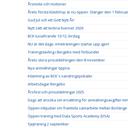
Årsmöte och motioner
Årets första klädshop är nu öppen. Stänger den 1 februar
God Jul och ett Gott Nytt År!
Nytt sätt att teckna licenser 2026
BCK luciafirande 13/12, lördag.
NU är det dags: inneträningen startar upp igen!
Träningstävling i Bergebo med förbundet
Årets stora prisutdelningen den 8 november.
Nya anmälningar öppna
Inlämning av BCK´s vandringspokaler.
Arbetsdagar Bergebo
Årsfest och prisutdelningar 2025
Dags att ansöka om ersättning för anmälningsavgifter m
Öppen inbjudan om framtida samarbete mellan Borlänge CK
Öppen träning med Dala Sports Academy (DSA)
Tjejträning 2 september