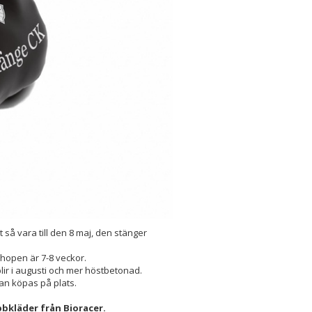
så vara till den 8 maj, den stänger
hopen är 7-8 veckor.
lir i augusti och mer höstbetonad.
an köpas på plats.
bkläder från Bioracer.