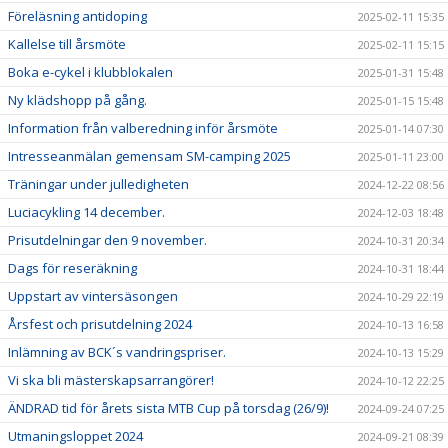
Föreläsning antidoping
2025-02-11 15:35
Kallelse till årsmöte
2025-02-11 15:15
Boka e-cykel i klubblokalen
2025-01-31 15:48
Ny klädshopp på gång.
2025-01-15 15:48
Information från valberedning inför årsmöte
2025-01-14 07:30
Intresseanmälan gemensam SM-camping 2025
2025-01-11 23:00
Träningar under julledigheten
2024-12-22 08:56
Luciacykling 14 december.
2024-12-03 18:48
Prisutdelningar den 9 november.
2024-10-31 20:34
Dags för reseräkning
2024-10-31 18:44
Uppstart av vintersäsongen
2024-10-29 22:19
Årsfest och prisutdelning 2024
2024-10-13 16:58
Inlämning av BCK´s vandringspriser.
2024-10-13 15:29
Vi ska bli mästerskapsarrangörer!
2024-10-12 22:25
ÄNDRAD tid för årets sista MTB Cup på torsdag (26/9)!
2024-09-24 07:25
Utmaningsloppet 2024
2024-09-21 08:39