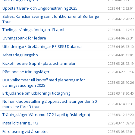
Uppstart Barn- och Ungdomsträning 2025
2025-04-12 22:01
Sökes: Kansliansvarig samt funktionärer till Borlänge
2025-04-12 20:27
Tour
Tävlingsträning söndagen 13 april
2025-04-11 17:59
Övningsbank för ledare
2025-04-06 22:31
Utbildningar/föreläsningar RF-SISU Dalarna
2025-04-03 13:10
Arbetsdag Bergebo
2025-04-01 13:01
Kickoff ledare 6 april - plats och anmälan
2025-03-28 22:19
Påminnelse träningsläger
2025-03-27 05:56
BCK välkomnar till kickoff med planering inför
2025-03-23 10:26
träningssäsongen 2025
Erbjudande om utbildning i tidtagning
2025-03-18 20:40
Nu har klädbeställning 2 öppnat och stänger den 30
2025-03-14 12:31
mars, lev före B-tour.
Träningsläger Värnamo 17-21 april (påskhelgen)
2025-03-12 15:20
Inställd träning 31/3
2025-03-11 08:18
Föreläsning vid årsmötet
2025-03-08 12:01