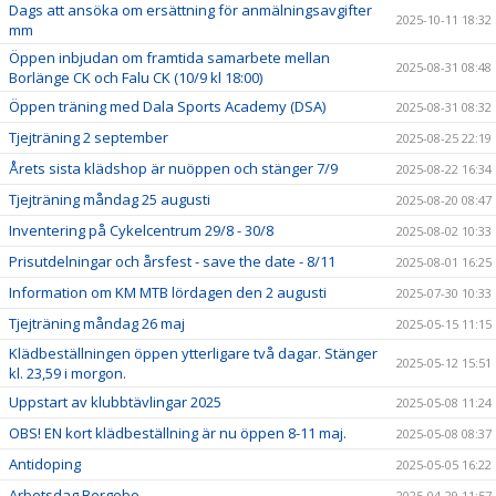
Dags att ansöka om ersättning för anmälningsavgifter
2025-10-11 18:32
mm
Öppen inbjudan om framtida samarbete mellan
2025-08-31 08:48
Borlänge CK och Falu CK (10/9 kl 18:00)
Öppen träning med Dala Sports Academy (DSA)
2025-08-31 08:32
Tjejträning 2 september
2025-08-25 22:19
Årets sista klädshop är nuöppen och stänger 7/9
2025-08-22 16:34
Tjejträning måndag 25 augusti
2025-08-20 08:47
Inventering på Cykelcentrum 29/8 - 30/8
2025-08-02 10:33
Prisutdelningar och årsfest - save the date - 8/11
2025-08-01 16:25
Information om KM MTB lördagen den 2 augusti
2025-07-30 10:33
Tjejträning måndag 26 maj
2025-05-15 11:15
Klädbeställningen öppen ytterligare två dagar. Stänger
2025-05-12 15:51
kl. 23,59 i morgon.
Uppstart av klubbtävlingar 2025
2025-05-08 11:24
OBS! EN kort klädbeställning är nu öppen 8-11 maj.
2025-05-08 08:37
Antidoping
2025-05-05 16:22
Arbetsdag Bergebo
2025-04-29 11:57