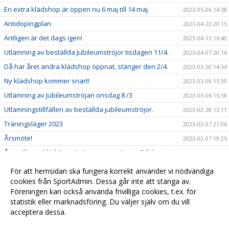
En extra klädshop är öppen nu 6 maj till 14 maj.
2023-05-06 14:38
Antidopingplan
2023-04-23 20:15
Äntligen är det dags igen!
2023-04-13 16:40
Utlämning av beställda Jubileumströjor tisdagen 11/4.
2023-04-07 20:16
Då har året andra klädshop öppnat, stänger den 2/4.
2023-03-20 14:34
Ny klädshop kommer snart!
2023-03-09 15:39
Utlämning av Jubileumströjan onsdag 8 /3
2023-03-06 15:18
Utlämningstillfällen av beställda jubileumströjor.
2023-02-28 13:11
Träningsläger 2023
2023-02-07 21:06
Årsmöte!
2023-02-07 19:25
Årets första klädshop är öppen nu, stänger 5 februari.
2023-01-24 19:52
Ny kläddesign för åren 2023-2027
2022-12-29 10:21
För att hemsidan ska fungera korrekt använder vi nödvändiga
Vinterträningar 2023
cookies från SportAdmin. Dessa går inte att stänga av.
2022-11-17 10:00
Föreningen kan också använda frivilliga cookies, t.ex. för
Strategidag Borlänge CK
2022-11-17 09:58
statistik eller marknadsföring. Du väljer själv om du vill
acceptera dessa.
Anpassa dina val