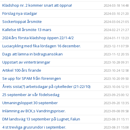
Klädshop nr. 2 kommer snart att öppna!
2024-03-18 14:48
Förslag nya stadgar
2024-03-10 21:20
Sockertoppat årsmöte
2024-03-06 21:05
Kallelse till årsmöte 13 mars
2024-02-21 21:27
2024:års första klädshop öppen 22/1-4/2
2024-01-11 13:23
Luciacykling med fika lördagen 16 december.
2023-12-11 07:59
Dags att lämna in bidragsansökan
2023-11-12 20:55
Uppstart av vinterträningar
2023-10-28 09:31
Artikel 100-års firande
2023-10-24 12:58
Se upp för SPAM från föreningen
2023-10-20 09:50
Årets sista(?) arbetsdagar på cykelleder (21-22/10)
2023-10-06 12:51
25 september är vår födelsedag
2023-09-25 00:12
Utmaningsloppet 30 september
2023-09-20 13:35
Inlämning av BCK,s Vandringspriser.
2023-09-08 09:58
DM landsväg 13 september på Lugnet, Falun
2023-08-31 15:11
4 st trevliga grusrundor i september.
2023-08-31 15:08