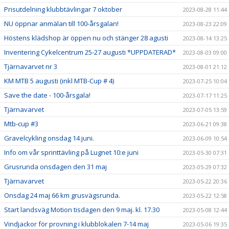
Prisutdelning klubbtävlingar 7 oktober
2023-08-28 11:44
NU öppnar anmälan till 100-årsgalan!
2023-08-23 22:09
Höstens klädshop är öppen nu och stänger 28 agusti
2023-08-14 13:25
Inventering Cykelcentrum 25-27 augusti *UPPDATERAD*
2023-08-03 09:00
Tjärnavarvet nr 3
2023-08-01 21:12
KM MTB 5 augusti (inkl MTB-Cup # 4)
2023-07-25 10:04
Save the date - 100-årsgala!
2023-07-17 11:25
Tjärnavarvet
2023-07-05 13:59
Mtb-cup #3
2023-06-21 09:38
Gravelcykling onsdag 14 juni.
2023-06-09 10:54
Info om vår sprinttävling på Lugnet 10:e juni
2023-05-30 07:31
Grusrunda onsdagen den 31 maj
2023-05-29 07:32
Tjärnavarvet
2023-05-22 20:36
Onsdag 24 maj 66 km grusvägsrunda.
2023-05-22 12:58
Start landsväg Motion tisdagen den 9 maj. kl. 17.30
2023-05-08 12:44
Vindjackor för provning i klubblokalen 7-14 maj
2023-05-06 19:35