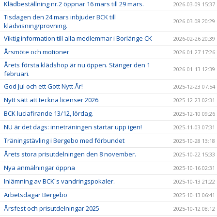
Klädbeställning nr.2 öppnar 16 mars till 29 mars.
2026-03-09 15:37
Tisdagen den 24 mars inbjuder BCK till
2026-03-08 20:29
klädvisning/provning.
Viktig information till alla medlemmar i Borlänge CK
2026-02-26 20:39
Årsmöte och motioner
2026-01-27 17:26
Årets första klädshop är nu öppen. Stänger den 1
2026-01-13 12:39
februari.
God Jul och ett Gott Nytt År!
2025-12-23 07:54
Nytt sätt att teckna licenser 2026
2025-12-23 02:31
BCK luciafirande 13/12, lördag.
2025-12-10 09:26
NU är det dags: inneträningen startar upp igen!
2025-11-03 07:31
Träningstävling i Bergebo med förbundet
2025-10-28 13:18
Årets stora prisutdelningen den 8 november.
2025-10-22 15:33
Nya anmälningar öppna
2025-10-16 02:31
Inlämning av BCK´s vandringspokaler.
2025-10-13 21:22
Arbetsdagar Bergebo
2025-10-13 06:41
Årsfest och prisutdelningar 2025
2025-10-12 08:12