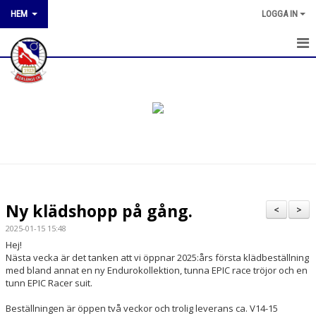
HEM
LOGGA IN
HEM
NYHETER
OM KLUBBEN
KONTAKT
KALENDER
Ny klädshopp på gång.
<
>
KLUBBTÄVLINGAR
2025-01-15 15:48
Hej!
BILDGALLERI
Nästa vecka är det tanken att vi öppnar 2025:års första klädbeställning
med bland annat en ny Endurokollektion, tunna EPIC race tröjor och en
tunn EPIC Racer suit.
DOKUMENT
Beställningen är öppen två veckor och trolig leverans ca. V14-15